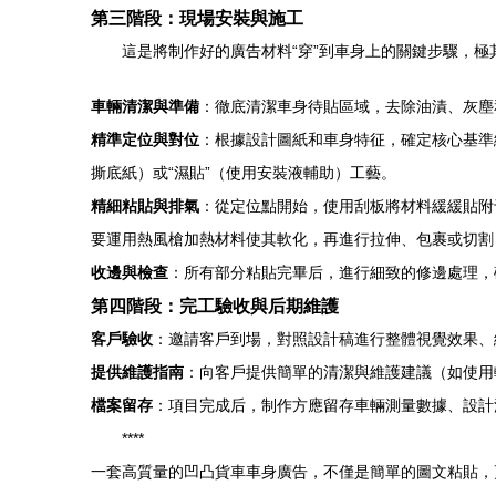
第三階段：現場安裝與施工
這是將制作好的廣告材料“穿”到車身上的關鍵步驟，
車輛清潔與準備
：徹底清潔車身待貼區域，去除油漬、灰塵
精準定位與對位
：根據設計圖紙和車身特征，確定核心基準
撕底紙）或“濕貼”（使用安裝液輔助）工藝。
精細粘貼與排氣
：從定位點開始，使用刮板將材料緩緩貼附
要運用熱風槍加熱材料使其軟化，再進行拉伸、包裹或切割
收邊與檢查
：所有部分粘貼完畢后，進行細致的修邊處理，
第四階段：完工驗收與后期維護
客戶驗收
：邀請客戶到場，對照設計稿進行整體視覺效果、
提供維護指南
：向客戶提供簡單的清潔與維護建議（如使用
檔案留存
：項目完成后，制作方應留存車輛測量數據、設計
****
一套高質量的凹凸貨車車身廣告，不僅是簡單的圖文粘貼，