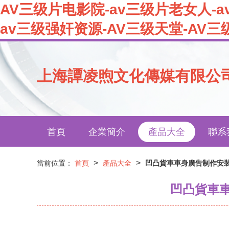
AV三级片电影院-av三级片老女人-a
av三级强奸资源-AV三级天堂-AV三
上海譚凌煦文化傳媒有限公
首頁
企業簡介
產品大全
聯系
>
>
當前位置：
首頁
產品大全
凹凸貨車車身廣告制作安裝
凹凸貨車