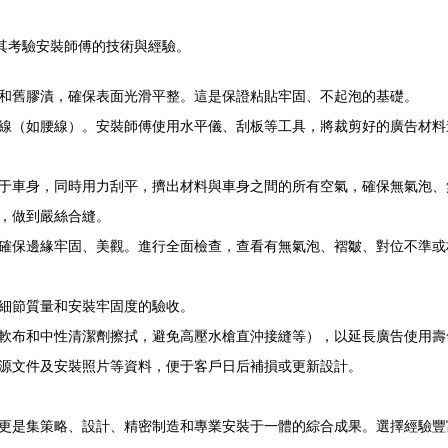
極其考驗安裝師傅的技術與經驗。
和舊膠漬，確保表面光滑平整。這是保證粘貼牢固、不起泡的基礎。
線（如腰線）。安裝師傅使用水平儀、刮板等工具，將裁剪好的廣告材料進
于車身，同時用力刮平，擠出材料與車身之間的所有空氣，確保無氣泡、
，做到嚴絲合縫。
確保邊緣牢固、美觀。進行全面檢查，查看有無氣泡、褶皺、對位不準或
細節質量和安裝牢固度的驗收。
軟布和中性清潔劑擦拭，避免高壓水槍直沖接縫等），以延長廣告使用壽
源文件及安裝照片等資料，便于客戶日后補損或更新設計。
更是集策略、設計、精密制造和專業安裝于一體的綜合成果。選擇經驗豐