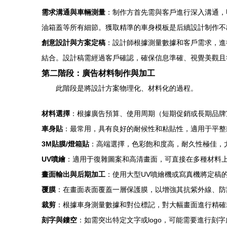
需求溝通與車輛測量
：制作方首先需與客戶進行深入溝通，
油箱蓋等所有細節。獲取精準的車身模板是后續設計制作不
創意設計與方案定稿
：設計師根據測量數據和客戶需求，進
結合。設計稿需經過客戶確認，確保信息準確、視覺美觀且
第二階段：廣告材料制作與加工
此階段是將設計方案物理化、材料化的過程。
材料選擇
：根據廣告預算、使用周期（短期促銷或長期品牌
車身貼
：最常用，具有良好的耐候性和粘貼性，適用于平整
3M貼膜/燈箱貼
：高端選擇，色彩飽和度高，耐久性極佳，
UV噴繪
：適用于復雜圖案和高清畫面，可直接在多種材料
畫面輸出與后期加工
：使用大型UV噴繪機或寫真機將定稿
覆膜
：在畫面表面覆蓋一層保護膜，以增強其抗紫外線、防
裁剪
：根據車身測量數據和對位標記，對大幅畫面進行精確
刻字與鏤空
：如需突出特定文字或logo，可能需要進行刻