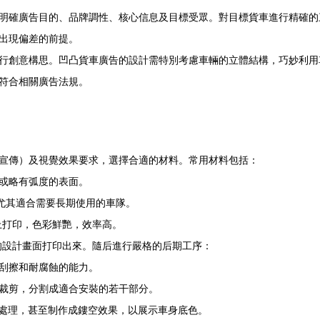
明確廣告目的、品牌調性、核心信息及目標受眾。對目標貨車進行精確的
出現偏差的前提。
行創意構思。凹凸貨車廣告的設計需特別考慮車輛的立體結構，巧妙利用
符合相關廣告法規。
宣傳）及視覺效果要求，選擇合適的材料。常用材料包括：
或略有弧度的表面。
尤其適合需要長期使用的車隊。
上打印，色彩鮮艷，效率高。
的設計畫面打印出來。隨后進行嚴格的后期工序：
刮擦和耐腐蝕的能力。
裁剪，分割成適合安裝的若干部分。
字處理，甚至制作成鏤空效果，以展示車身底色。