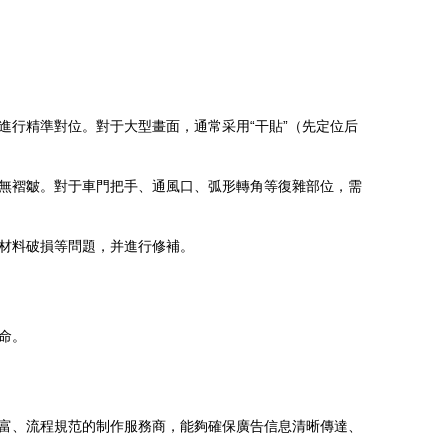
行精準對位。對于大型畫面，通常采用“干貼”（先定位后
無褶皺。對于車門把手、通風口、弧形轉角等復雜部位，需
材料破損等問題，并進行修補。
命。
富、流程規范的制作服務商，能夠確保廣告信息清晰傳達、