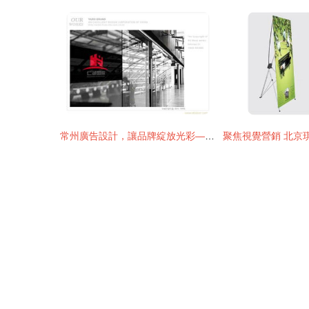
常州廣告設計，讓品牌綻放光彩——從產品宣傳冊到VI系統，一站式專業解決方案