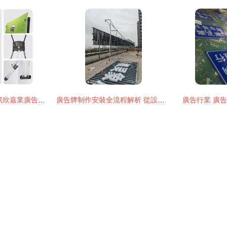
聚焦視覺營銷 北京琪欣嘉業廣告如何打造高品質x展架與展板圖片
廣告牌制作安裝全流程解析 從設計到完工的完美落地
廣告行業 廣